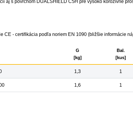
ícii aj s povrchom DUALSHIELD C5H pre vysoko korozívne pros
 CE - certifikácia podľa noriem EN 1090 (bližšie informácie n
G
Bal.
[kg]
[kus]
0
1,3
1
00
1,6
1