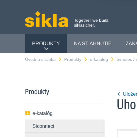
Together we build.
siklasicher.
PRODUKTY
NA STIAHNUTIE
ZÁK
Úvodná stránka
Produkty
e-katalóg
Simotec /
Produkty
Ulože
Uho
e-katalóg
Siconnect