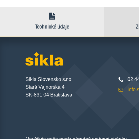
Technické údaje
Z
Sikla Slovensko s.r.o.
02 4
Stará
Vajnorská 4
info
SK-831 04 Bratislava