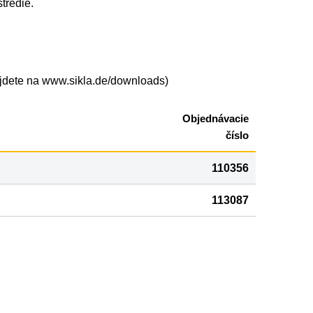
tredie.
ájdete na www.sikla.de/downloads)
Objednávacie
číslo
110356
113087