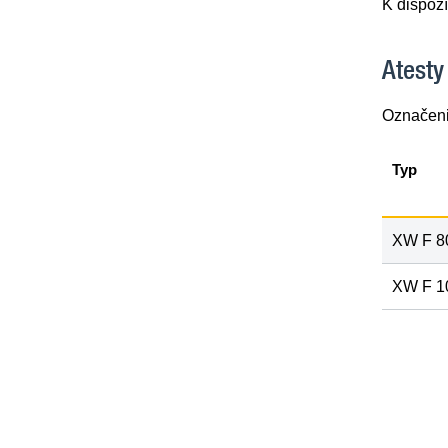
K dispoz
Atesty
Označenie
Typ
XW F 8
XW F 1