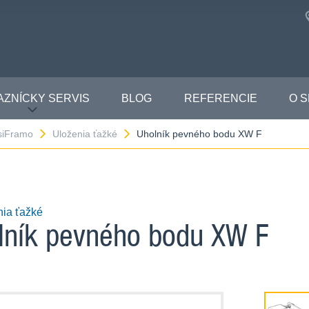
AZNÍCKY SERVIS
BLOG
REFERENCIE
O 
 siFramo
Uloženia ťažké
Uholník pevného bodu XW F
nia ťažké
lník pevného bodu XW F