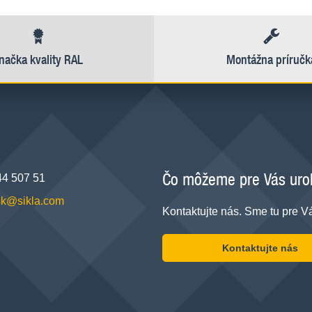
načka kvality RAL
Montážna príručk
Čo môžeme pre Vás uro
44 507 51
.sk@sikla.com
Kontaktujte nás. Sme tu pre V
Kontaktujte nás