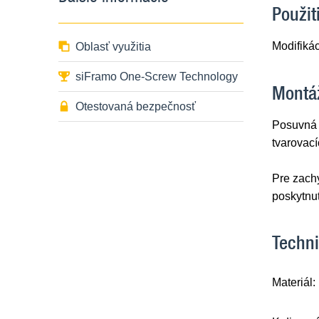
Použit
Modifikác
Oblasť využitia
siFramo One-Screw Technology
Montá
Otestovaná bezpečnosť
Posuvná 
tvarovac
Pre zachy
poskytnut
Techni
Materiál: