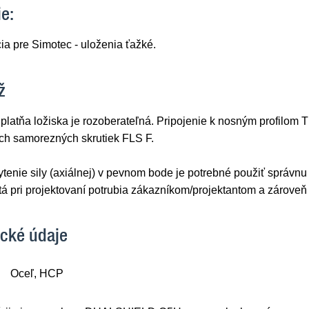
ie:
ia pre Simotec - uloženia ťažké.
ž
platňa ložiska je rozoberateľná. Pripojenie k nosným profilom
ích samorezných skrutiek FLS F.
tenie sily (axiálnej) v pevnom bode je potrebné použiť správnu
á pri projektovaní potrubia zákazníkom/projektantom a zároveň
cké údaje
Oceľ, HCP