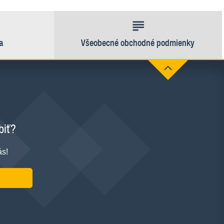
a
Všeobecné obchodné podmienky
biť?
ás!