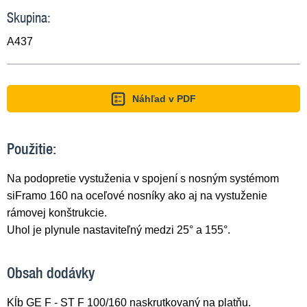
Skupina:
A437
Náhľad v PDF
Použitie:
Na podopretie vystuženia v spojení s nosným systémom
siFramo 160 na oceľové nosníky ako aj na vystuženie
rámovej konštrukcie.
Uhol je plynule nastaviteľný medzi 25° a 155°.
Obsah dodávky
Kĺb GE F - ST F 100/160 naskrutkovaný na platňu.