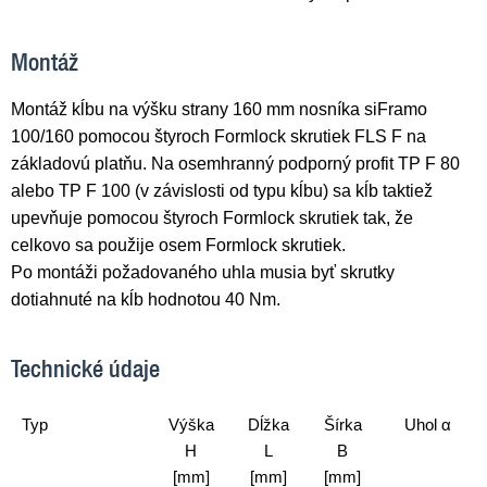
Montáž
Montáž kĺbu na výšku strany 160 mm nosníka siFramo
100/160 pomocou štyroch Formlock skrutiek FLS F na
základovú platňu. Na osemhranný podporný profit TP F 80
alebo TP F 100 (v závislosti od typu kĺbu) sa kĺb taktiež
upevňuje pomocou štyroch Formlock skrutiek tak, že
celkovo sa použije osem Formlock skrutiek.
Po montáži požadovaného uhla musia byť skrutky
dotiahnuté na kĺb hodnotou 40 Nm.
Technické údaje
Typ
Výška
Dĺžka
Šírka
Uhol α
H
L
B
[mm]
[mm]
[mm]