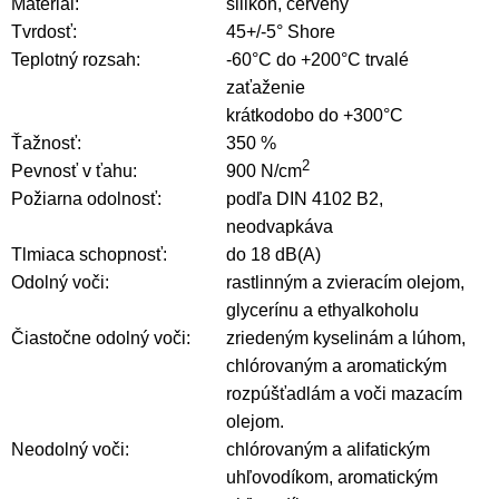
Materiál:
silikón, červený
Tvrdosť:
45+/-5° Shore
Teplotný rozsah:
-60°C do +200°C trvalé
zaťaženie
krátkodobo do +300°C
Ťažnosť:
350 %
2
Pevnosť v ťahu:
900 N/cm
Požiarna odolnosť:
podľa DIN 4102 B2,
neodvapkáva
Tlmiaca schopnosť:
do 18 dB(A)
Odolný voči:
rastlinným a zvieracím olejom,
glycerínu a ethyalkoholu
Čiastočne odolný voči:
zriedeným kyselinám a lúhom,
chlórovaným a aromatickým
rozpúšťadlám a voči mazacím
olejom.
Neodolný voči:
chlórovaným a alifatickým
uhľovodíkom, aromatickým