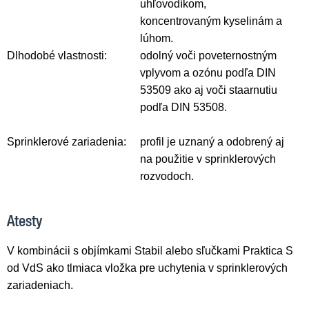
uhľovodíkom,
koncentrovaným kyselinám a
lúhom.
Dlhodobé vlastnosti:
odolný voči poveternostným
vplyvom a ozónu podľa DIN
53509 ako aj voči staarnutiu
podľa DIN 53508.
Sprinklerové zariadenia:
profil je uznaný a odobrený aj
na použitie v sprinklerových
rozvodoch.
Atesty
V kombinácii s objímkami Stabil alebo sľučkami Praktica S
od VdS ako tlmiaca vložka pre uchytenia v sprinklerových
zariadeniach.