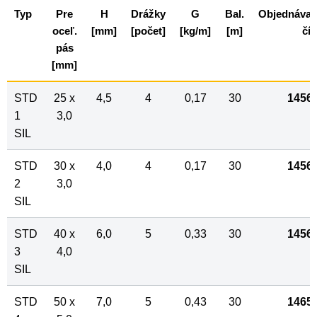
Typ
Pre
H
Drážky
G
Bal.
Objednávac
oceľ.
[mm]
[počet]
[kg/m]
[m]
čís
pás
[mm]
STD
25 x
4,5
4
0,17
30
1456
1
3,0
SIL
STD
30 x
4,0
4
0,17
30
1456
2
3,0
SIL
STD
40 x
6,0
5
0,33
30
1456
3
4,0
SIL
STD
50 x
7,0
5
0,43
30
1465