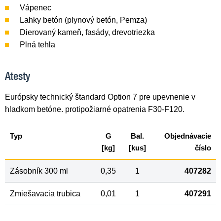
Vápenec
Lahky betón (plynový betón, Pemza)
Dierovaný kameň, fasády, drevotriezka
Plná tehla
Atesty
Európsky technický štandard Option 7 pre upevnenie v
hladkom betóne. protipožiarné opatrenia F30-F120.
Typ
G
Bal.
Objednávacie
[kg]
[kus]
číslo
Zásobník 300 ml
0,35
1
407282
Zmiešavacia trubica
0,01
1
407291