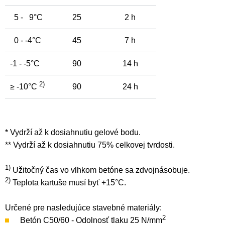
5 - 9°C
25
2 h
0 - -4°C
45
7 h
-1 - -5°C
90
14 h
2)
≥ -10°C
90
24 h
* Vydrží až k dosiahnutiu gelové bodu.
** Vydrží až k dosiahnutiu 75% celkovej tvrdosti.
1)
Užitočný čas vo vlhkom betóne sa zdvojnásobuje.
2)
Teplota kartuše musí byť +15°C.
Určené pre nasledujúce stavebné materiály:
2
Betón C50/60 - Odolnosť tlaku 25 N/mm